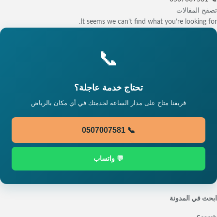
تصفح المقالات
It seems we can’t find what you’re looking for.
📞
تحتاج خدمة عاجلة؟
فريقنا متاح على مدار الساعة لخدمتك في أي مكان بالرياض
📞 0507007581
💬 واتساب
ابحث في المدونة