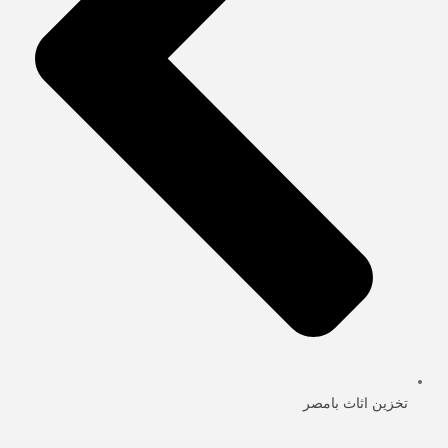
تخزين اثاث بامصر