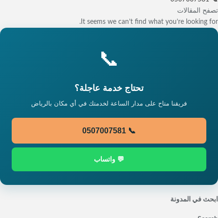
تصفح المقالات
It seems we can’t find what you’re looking for.
📞
تحتاج خدمة عاجلة؟
فريقنا متاح على مدار الساعة لخدمتك في أي مكان بالرياض
📞 0507007581
💬 واتساب
ابحث في المدونة