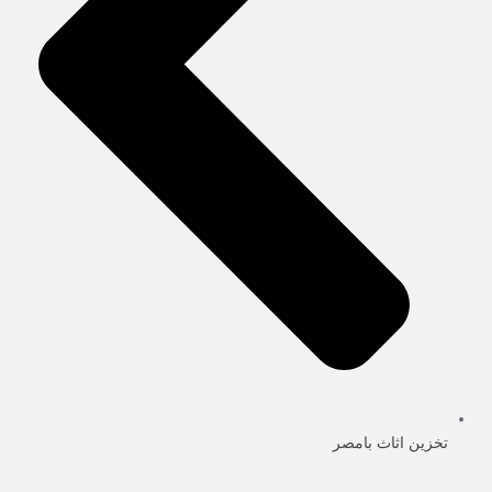
تخزين اثاث بامصر