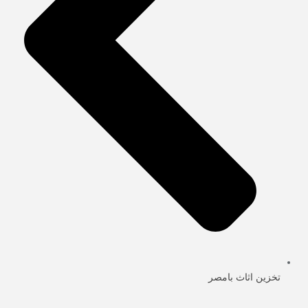
تخزين اثاث بامصر