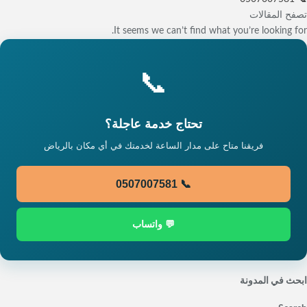
تصفح المقالات
It seems we can’t find what you’re looking for.
📞
تحتاج خدمة عاجلة؟
فريقنا متاح على مدار الساعة لخدمتك في أي مكان بالرياض
📞 0507007581
💬 واتساب
ابحث في المدونة