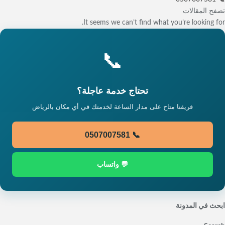
تصفح المقالات
It seems we can’t find what you’re looking for.
📞
تحتاج خدمة عاجلة؟
فريقنا متاح على مدار الساعة لخدمتك في أي مكان بالرياض
📞 0507007581
💬 واتساب
ابحث في المدونة