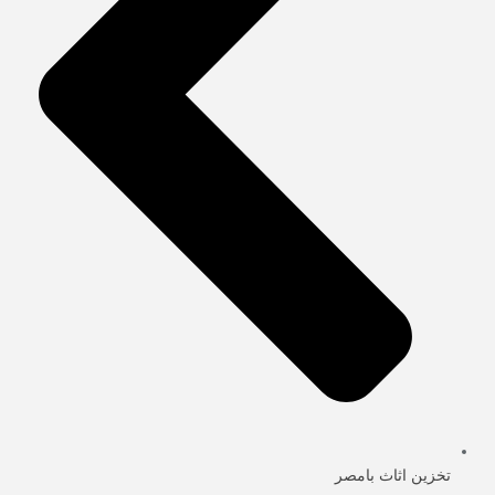
تخزين اثاث بامصر