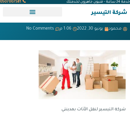
📞 0507007581
خدمة 24 ساعة - فنيون جاهزون لخدمتك
شركة التيسير
محمود
يونيو 30, 2022
1:06 م
No Comments
شركة التيسير لنقل الأثاث بمدينتي